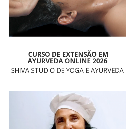
CURSO DE EXTENSÃO EM
AYURVEDA ONLINE 2026
SHIVA STUDIO DE YOGA E AYURVEDA