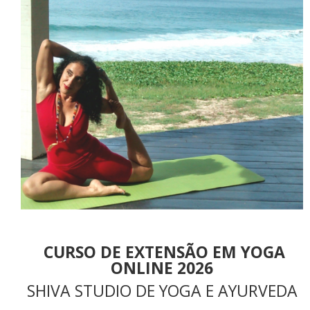
CURSO DE EXTENSÃO EM YOGA
ONLINE 2026
SHIVA STUDIO DE YOGA E AYURVEDA