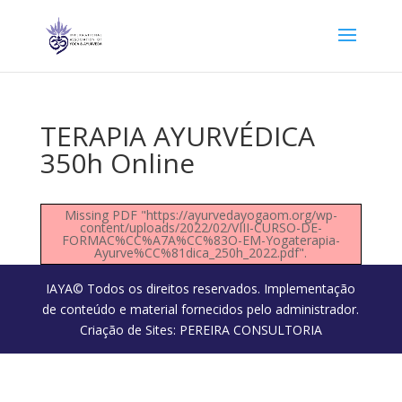
TERAPIA AYURVÉDICA
350h Online
Missing PDF "https://ayurvedayogaom.org/wp-
content/uploads/2022/02/VIII-CURSO-DE-
FORMAC%CC%A7A%CC%83O-EM-Yogaterapia-
Ayurve%CC%81dica_250h_2022.pdf".
IAYA© Todos os direitos reservados. Implementação
de conteúdo e material fornecidos pelo administrador.
Criação de Sites: PEREIRA CONSULTORIA